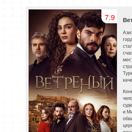
81 серия
82 серия
83 серия
7.9
91 серия
92 серия
93 серия
Ве
Ази
гор
ста
сча
мес
стр
Тур
кач
Кон
чел
суд
и М
обв
цер
пох