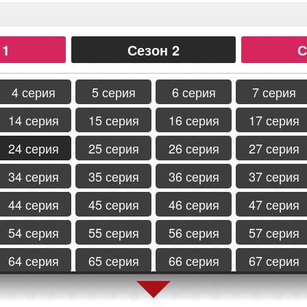
 1
Сезон 2
С
4 серия
5 серия
6 серия
7 серия
14 серия
15 серия
16 серия
17 серия
24 серия
25 серия
26 серия
27 серия
34 серия
35 серия
36 серия
37 серия
44 серия
45 серия
46 серия
47 серия
54 серия
55 серия
56 серия
57 серия
64 серия
65 серия
66 серия
67 серия
74 серия
75 серия
76 серия
77 серия