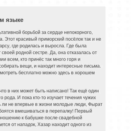
88 серия
89 серия
90 серия
98 серия
99 серия
100 серия
ом языке
ьтативной борьбой за сердце непокорного,
а. Этот красивый приморский посёлок так и не
рсу, где родилась и выросла. Где была
 своей родной сестре. Да, она отказалась от
и всем, кто принёс так много горя и
обирать вещи, и находит интересные письма.
смотреть бесплатно можно здесь в хорошем
 что в них может быть написано! Так ещё один
рода. И пока кто-то изучает течения чужих
ть ли не впервые в жизни молодые люди, Фырат
о боятся вмешиваться в перепалку! Первый
отношению к бабушке после свадебной
тся от нападок, Хазар находит одного из