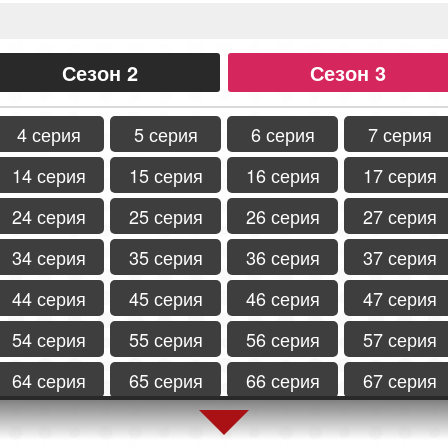
Сезон 2
Сезон 3
4 серия
5 серия
6 серия
7 серия
14 серия
15 серия
16 серия
17 серия
24 серия
25 серия
26 серия
27 серия
34 серия
35 серия
36 серия
37 серия
44 серия
45 серия
46 серия
47 серия
54 серия
55 серия
56 серия
57 серия
64 серия
65 серия
66 серия
67 серия
74 серия
75 серия
76 серия
77 серия