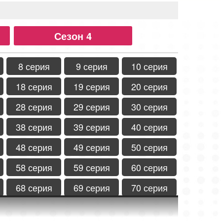
Сезон 4
8 серия
9 серия
10 серия
18 серия
19 серия
20 серия
28 серия
29 серия
30 серия
38 серия
39 серия
40 серия
48 серия
49 серия
50 серия
58 серия
59 серия
60 серия
68 серия
69 серия
70 серия
78 серия
79 серия
80 серия