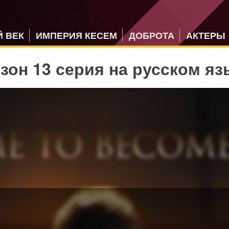
 ВЕК
ИМПЕРИЯ КЕСЕМ
ДОБРОТА
АКТЕРЫ
зон 13 серия на русском яз