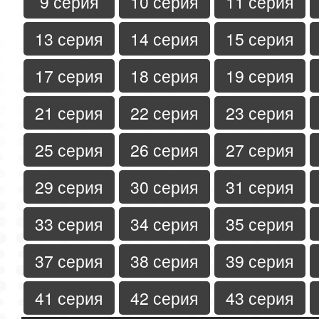
9 серия
10 серия
11 серия
13 серия
14 серия
15 серия
17 серия
18 серия
19 серия
21 серия
22 серия
23 серия
25 серия
26 серия
27 серия
29 серия
30 серия
31 серия
33 серия
34 серия
35 серия
37 серия
38 серия
39 серия
41 серия
42 серия
43 серия