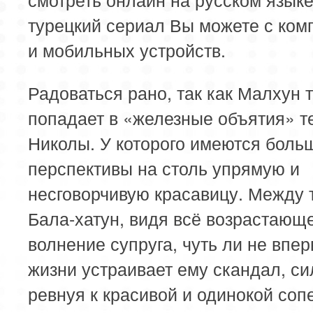
турецкий сериал Вы можете с ком
и мобильных устройств.
Радоваться рано, так как Малхун 
попадает в «железные объятия» 
Николы. У которого имеются боль
перспективы на столь упрямую и
несговорчивую красавицу. Между 
Бала-хатун, видя всё возрастающ
волнение супруга, чуть ли не впер
жизни устраивает ему скандал, си
ревнуя к красивой и одинокой соп