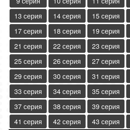
9 серия
10 серия
11 серия
13 серия
14 серия
15 серия
17 серия
18 серия
19 серия
21 серия
22 серия
23 серия
25 серия
26 серия
27 серия
29 серия
30 серия
31 серия
33 серия
34 серия
35 серия
37 серия
38 серия
39 серия
41 серия
42 серия
43 серия