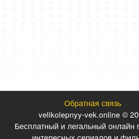
Обратная связь
velikolepnyy-vek.online © 2
Бесплатный и легальный онлайн 
интересных сериалов и фил