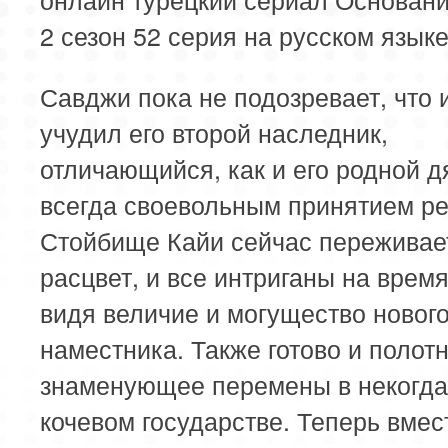
2 сезон 52 серия на русском языке
Савджи пока не подозревает, что
учудил его второй наследник,
отличающийся, как и его родной д
всегда своевольным принятием р
Стойбище Кайи сейчас переживае
расцвет, и все интриганы на время
видя величие и могущество новог
наместника. Также готово и полот
знаменующее перемены в некогда
кочевом государстве. Теперь вмес