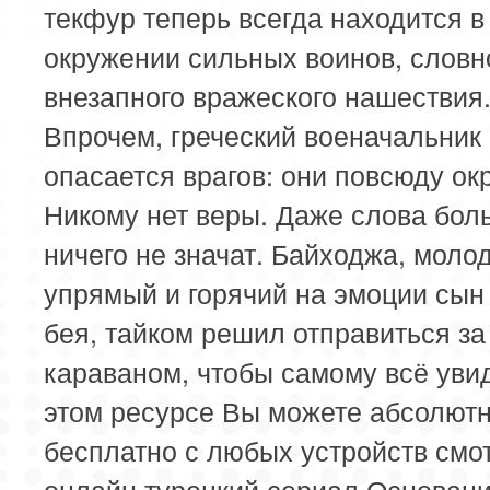
113 серия
114 серия
115 серия
текфур теперь всегда находится в
окружении сильных воинов, словн
117 серия
118 серия
119 серия
внезапного вражеского нашествия
121 серия
122 серия
123 серия
Впрочем, греческий военачальник 
опасается врагов: они повсюду ок
Никому нет веры. Даже слова бол
ничего не значат. Байходжа, моло
упрямый и горячий на эмоции сын
бея, тайком решил отправиться за
караваном, чтобы самому всё увид
этом ресурсе Вы можете абсолют
бесплатно с любых устройств смо
онлайн турецкий сериал Основан