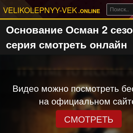
VELIKOLEPNYY-VEK
.ONLINE
Основание Осман 2 сезо
серия смотреть онлайн
Видео можно посмотреть бе
на официальном сайт
СМОТРЕТЬ