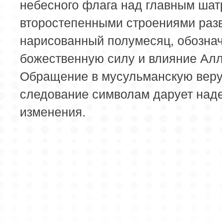
небесного флага над главным шат
второстепенными строениями раз
нарисованный полумесяц, обозн
божественную силу и влияние Алл
Обращение в мусульманскую веру
следование символам дарует над
изменения.