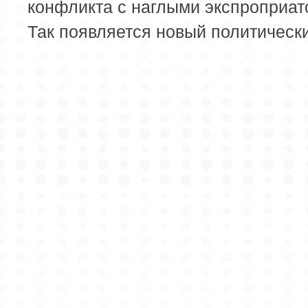
конфликта с наглыми экспроприат
Так появляется новый политическ