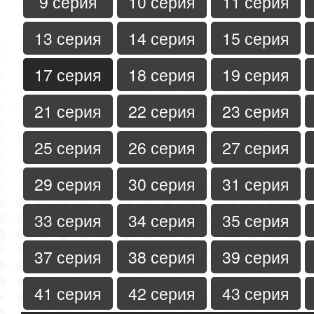
9 серия
10 серия
11 серия
13 серия
14 серия
15 серия
17 серия
18 серия
19 серия
21 серия
22 серия
23 серия
25 серия
26 серия
27 серия
29 серия
30 серия
31 серия
33 серия
34 серия
35 серия
37 серия
38 серия
39 серия
41 серия
42 серия
43 серия