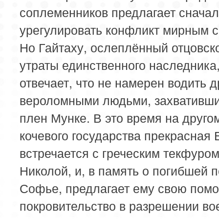
соплеменников предлагает снача
урегулировать конфликт мирным 
Но Гайтаху, ослеплённый отцовск
утраты единственного наследника
отвечает, что не намерен водить д
вероломными людьми, захвативш
плен Мунке. В это время на друго
кочевого государства прекрасная
встречается с греческим текфуро
Николой, и, в память о погибшей 
Софье, предлагает ему свою пом
покровительство в разрешении во