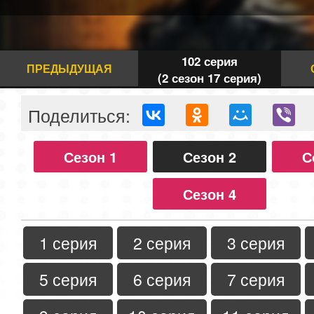
102 серия
ПРЕДЫДУЩАЯ
(2 сезон 17 серия)
Поделиться:
Сезон 1
Сезон 2
С
Сезон 4
1 серия
2 серия
3 серия
5 серия
6 серия
7 серия