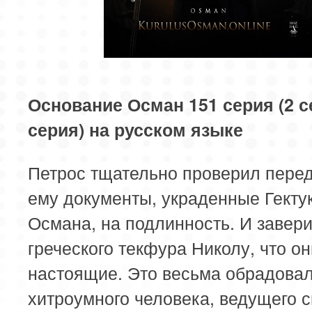
81 серия
82 серия
83 серия
85 серия
86 серия
87 серия
89 серия
90 серия
91 серия
Основание Осман 151 серия (2 с
серия) на русском языке
93 серия
94 серия
95 серия
Петрос тщательно проверил пере
97 серия
98 серия
99 серия
ему документы, украденные Гекту
101 серия
102 серия
103 серия
Османа, на подлинность. И завер
греческого текфура Николу, что он
105 серия
106 серия
107 серия
настоящие. Это весьма обрадова
109 серия
110 серия
111 серия
хитроумного человека, ведущего 