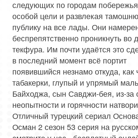
113 серия
114 серия
115 серия
следующих по городам побережья
особой цели и развлекая тамошн
117 серия
118 серия
119 серия
публику на все лады. Они намере
121 серия
122 серия
123 серия
беспрепятственно проникнуть во 
текфура. Им почти удаётся это сде
в последний момент всё портит
появившийся незнамо откуда, как 
табакерки, глупый и упрямый мал
Байходжа, сын Савджи-бея, из-за 
неопытности и горячности натвори
Отличный турецкий сериал Основ
Осман 2 сезон 53 серия на русско
смотрите у нас - бесплатный онла