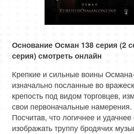
81 серия
82 серия
83 серия
85 серия
86 серия
87 серия
89 серия
90 серия
91 серия
Основание Осман 138 серия (2 с
серия) смотреть онлайн
93 серия
94 серия
95 серия
Крепкие и сильные воины Османа-
97 серия
98 серия
99 серия
изначально посланные во вражес
101 серия
102 серия
103 серия
крепость под видом торговцев, из
свои первоначальные намерения.
105 серия
106 серия
107 серия
Посчитав, что логичнее и удачнее
109 серия
110 серия
111 серия
изображать труппу бродячих музы