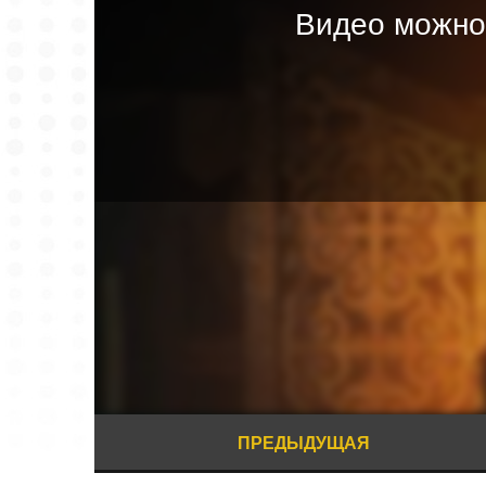
Видео можно
ПРЕДЫДУЩАЯ