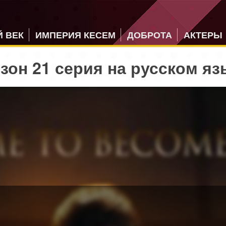
 ВЕК
ИМПЕРИЯ КЕСЕМ
ДОБРОТА
АКТЕРЫ
зон 21 серия на русском яз