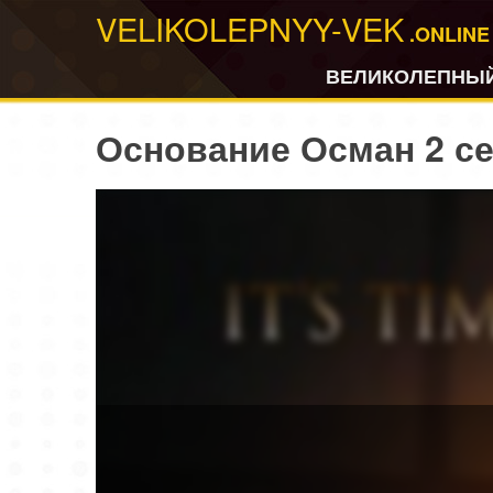
VELIKOLEPNYY-VEK
.ONLINE
ВЕЛИКОЛЕПНЫЙ
Основание Осман 2 се