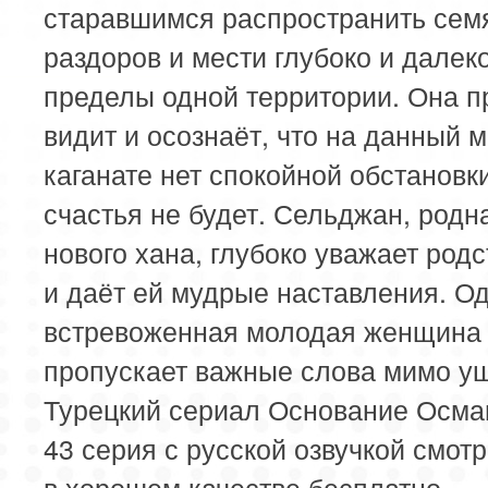
113 серия
114 серия
115 серия
старавшимся распространить сем
раздоров и мести глубоко и далеко
117 серия
118 серия
119 серия
пределы одной территории. Она п
121 серия
122 серия
123 серия
видит и осознаёт, что на данный 
каганате нет спокойной обстановки
счастья не будет. Сельджан, родн
нового хана, глубоко уважает род
и даёт ей мудрые наставления. О
встревоженная молодая женщина
пропускает важные слова мимо у
Турецкий сериал Основание Осман
43 серия с русской озвучкой смотр
в хорошем качестве бесплатно.