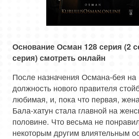
81 серия
82 серия
83 серия
85 серия
86 серия
87 серия
89 серия
90 серия
91 серия
Основание Осман 128 серия (2 с
серия) смотреть онлайн
93 серия
94 серия
95 серия
После назначения Османа-бея на
97 серия
98 серия
99 серия
должность нового правителя стой
101 серия
102 серия
103 серия
любимая, и, пока что первая, жен
Бала-хатун стала главной на женс
105 серия
106 серия
107 серия
половине. Что весьма не понрави
109 серия
110 серия
111 серия
некоторым другим влиятельным о