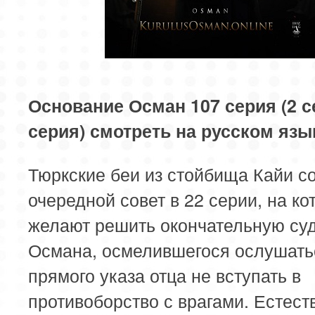
81 серия
82 серия
83 серия
85 серия
86 серия
87 серия
89 серия
90 серия
91 серия
Основание Осман 107 серия (2 с
серия) смотреть на русском язы
93 серия
94 серия
95 серия
Тюркские беи из стойбища Кайи с
97 серия
98 серия
99 серия
очередной совет в 22 серии, на ко
101 серия
102 серия
103 серия
желают решить окончательную су
Османа, осмелившегося ослушать
105 серия
106 серия
107 серия
прямого указа отца не вступать в
109 серия
110 серия
111 серия
противоборство с врагами. Естест