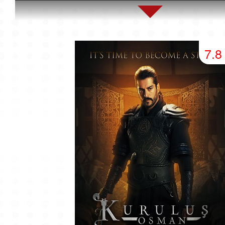
45 серия
46 серия
47 серия
49 серия
50 серия
51 серия
7.8
53 серия
54 серия
55 серия
57 серия
58 серия
59 серия
61 серия
62 серия
63 серия
65 серия
66 серия
67 серия
69 серия
70 серия
71 серия
73 серия
74 серия
75 серия
77 серия
78 серия
79 серия