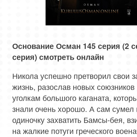
81 серия
82 серия
83 серия
85 серия
86 серия
87 серия
89 серия
90 серия
91 серия
Основание Осман 145 серия (2 с
серия) смотреть онлайн
93 серия
94 серия
95 серия
Никола успешно претворил свои з
97 серия
98 серия
99 серия
жизнь, разослав новых союзников
101 серия
102 серия
103 серия
уголкам большого каганата, котор
знали очень хорошо. А сам сумел 
105 серия
106 серия
107 серия
одиночку захватить Бамсы-бея, в
109 серия
110 серия
111 серия
на жалкие потуги греческого воен