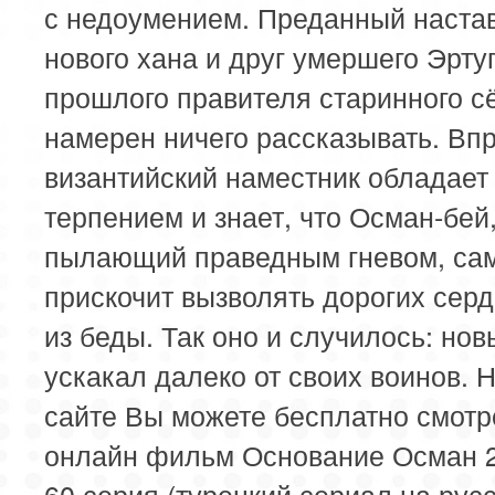
113 серия
114 серия
115 серия
с недоумением. Преданный наста
нового хана и друг умершего Эрту
117 серия
118 серия
119 серия
прошлого правителя старинного сё
121 серия
122 серия
123 серия
намерен ничего рассказывать. Вп
византийский наместник обладае
терпением и знает, что Осман-бей
пылающий праведным гневом, са
прискочит вызволять дорогих сер
из беды. Так оно и случилось: нов
ускакал далеко от своих воинов. 
сайте Вы можете бесплатно смотр
онлайн фильм Основание Осман 2
60 серия (турецкий сериал на рус