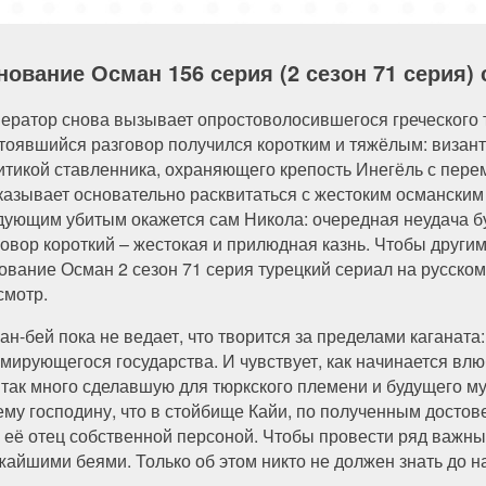
84 серия
85 серия
86 серия
87 серия
94 серия
95 серия
96 серия
97 серия
нование Осман 156 серия (2 сезон 71 серия)
104 серия
105 серия
106 серия
107 серия
ератор снова вызывает опростоволосившегося греческого т
тоявшийся разговор получился коротким и тяжёлым: визан
114 серия
115 серия
116 серия
117 серия
итикой ставленника, охраняющего крепость Инегёль с пере
казывает основательно расквитаться с жестоким османским
дующим убитым окажется сам Никола: очередная неудача бу
говор короткий – жестокая и прилюдная казнь. Чтобы други
ование Осман 2 сезон 71 серия турецкий сериал на русском
смотр.
ан-бей пока не ведает, что творится за пределами каганата
мирующегося государства. И чувствует, как начинается влю
 так много сделавшую для тюркского племени и будущего м
ему господину, что в стойбище Кайи, по полученным досто
, её отец собственной персоной. Чтобы провести ряд важных
жайшими беями. Только об этом никто не должен знать до н