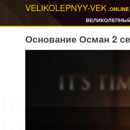
VELIKOLEPNYY-VEK
.ONLINE
ВЕЛИКОЛЕПНЫЙ
Основание Осман 2 се