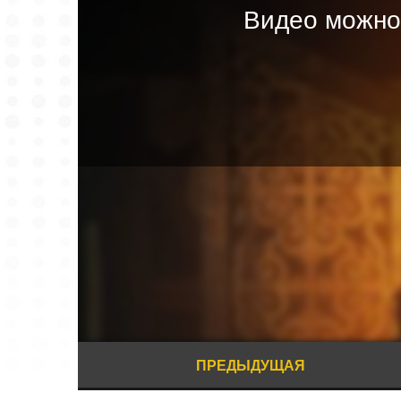
Видео можно
ПРЕДЫДУЩАЯ