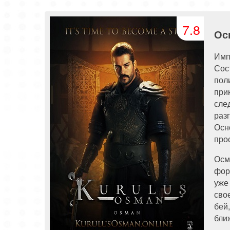
81 серия
82 серия
83 серия
7.8
91 серия
92 серия
93 серия
Ос
101 серия
102 серия
103 серия
Имп
Сос
111 серия
112 серия
113 серия
пол
121 серия
122 серия
123 серия
при
сле
раз
Осн
про
Осм
фор
уже
сво
бей
бли