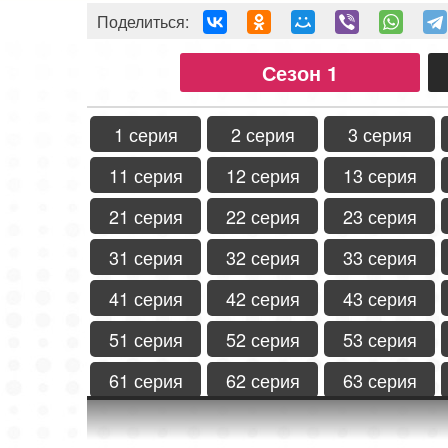
Поделиться:
Сезон 1
1 серия
2 серия
3 серия
11 серия
12 серия
13 серия
21 серия
22 серия
23 серия
31 серия
32 серия
33 серия
41 серия
42 серия
43 серия
51 серия
52 серия
53 серия
61 серия
62 серия
63 серия
71 серия
72 серия
73 серия