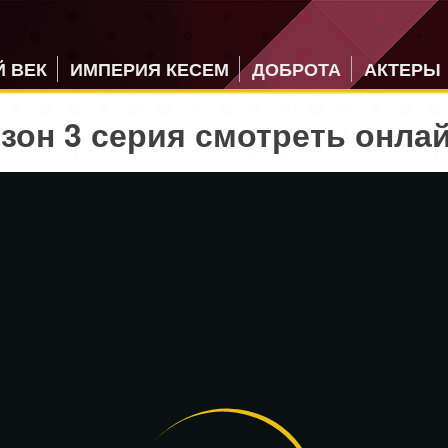
 ВЕК
ИМПЕРИЯ КЕСЕМ
ДОБРОТА
АКТЕРЫ
зон 3 серия смотреть онла