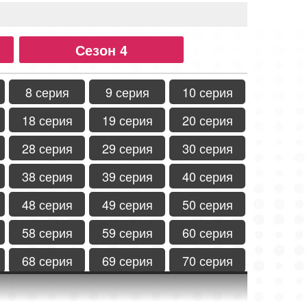
Сезон 4
8 серия
9 серия
10 серия
18 серия
19 серия
20 серия
28 серия
29 серия
30 серия
38 серия
39 серия
40 серия
48 серия
49 серия
50 серия
58 серия
59 серия
60 серия
68 серия
69 серия
70 серия
78 серия
79 серия
80 серия