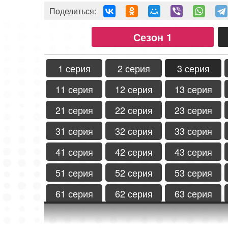
Поделиться:
Сезон 1
1 серия
2 серия
3 серия
11 серия
12 серия
13 серия
21 серия
22 серия
23 серия
31 серия
32 серия
33 серия
41 серия
42 серия
43 серия
51 серия
52 серия
53 серия
61 серия
62 серия
63 серия
71 серия
72 серия
73 серия