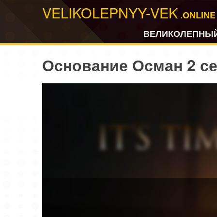
VELIKOLEPNYY-VEK
.ONLINE
ВЕЛИКОЛЕПНЫЙ
Основание Осман 2 се