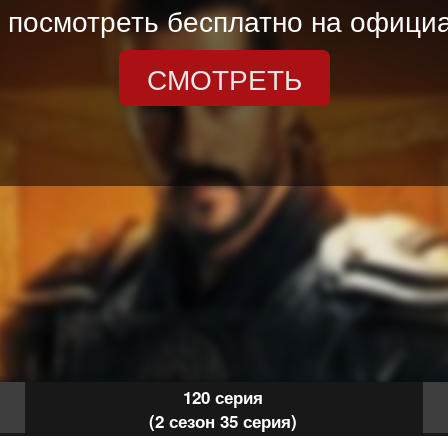
 посмотреть бесплатно на официа
СМОТРЕТЬ
120 серия
(2 сезон 35 серия)