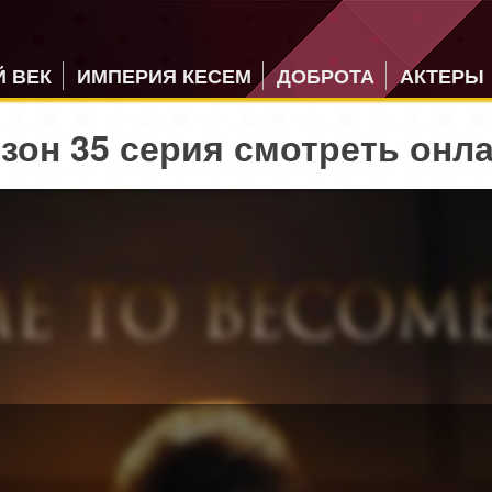
 ВЕК
ИМПЕРИЯ КЕСЕМ
ДОБРОТА
АКТЕРЫ
зон 35 серия смотреть онл