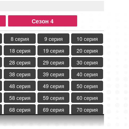
Сезон 4
8 серия
9 серия
10 серия
18 серия
19 серия
20 серия
28 серия
29 серия
30 серия
38 серия
39 серия
40 серия
48 серия
49 серия
50 серия
58 серия
59 серия
60 серия
68 серия
69 серия
70 серия
78 серия
79 серия
80 серия