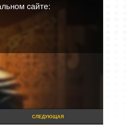
льном сайте:
СЛЕДУЮЩАЯ