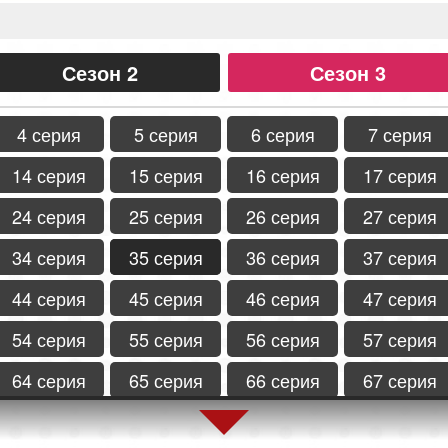
Сезон 2
Сезон 3
4 серия
5 серия
6 серия
7 серия
14 серия
15 серия
16 серия
17 серия
24 серия
25 серия
26 серия
27 серия
34 серия
35 серия
36 серия
37 серия
44 серия
45 серия
46 серия
47 серия
54 серия
55 серия
56 серия
57 серия
64 серия
65 серия
66 серия
67 серия
74 серия
75 серия
76 серия
77 серия