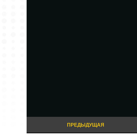
ПРЕДЫДУЩАЯ