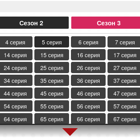
Сезон 2
Сезон 3
4 серия
5 серия
6 серия
7 серия
14 серия
15 серия
16 серия
17 серия
24 серия
25 серия
26 серия
27 серия
34 серия
35 серия
36 серия
37 серия
44 серия
45 серия
46 серия
47 серия
54 серия
55 серия
56 серия
57 серия
64 серия
65 серия
66 серия
67 серия
74 серия
75 серия
76 серия
77 серия