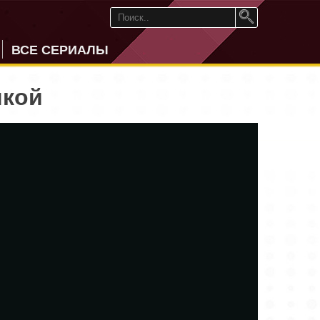
ВСЕ СЕРИАЛЫ
чкой