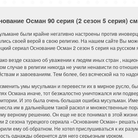
84 серия
85 серия
86 серия
87 серия
94 серия
95 серия
96 серия
97 серия
нование Осман 90 серия (2 сезон 5 серия) с
104 серия
105 серия
106 серия
107 серия
ульмане были крайне негативно настроены против иноверце
ились своей верой в свою религию. На нашем сайте Вы мож
114 серия
115 серия
116 серия
117 серия
ецкий сериал Основание Осман 2 сезон 5 серия на русском я
ако везде сказано об уважении к людям иных стран , национ
ом случае в религии никогда не учили ненависти по отношен
йствам и завоеваниям. Тем более, без всяческой на то надо
изменить умы мусульман и перевести их в мирное русло, б
лях Османа иначе, тот безжалостно уничтожался или подве
ритории. И это была очень большая ошибка мусульман. Име
несла им в дальнейшем такой раскол и множественные пор
ому верному решению. Он еще не все понимал в этой жизни. 
ии 2 сезона турецкого сериала «Основание Осман» решать 
орили ему об обратном. Не хотел прислушиваться к их разу
пость однажды обернется для него серьезным уроком.