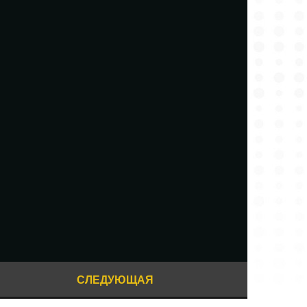
СЛЕДУЮЩАЯ