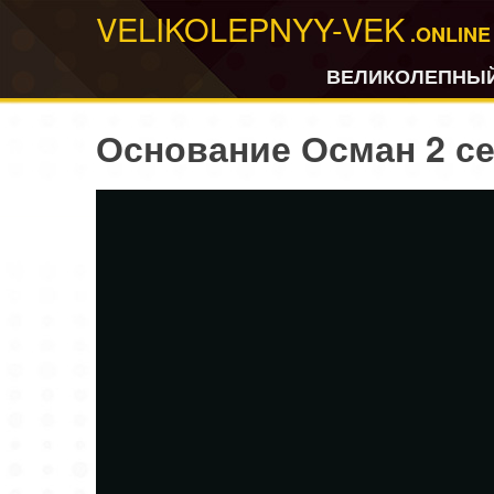
VELIKOLEPNYY-VEK
.ONLINE
ВЕЛИКОЛЕПНЫЙ
Основание Осман 2 се