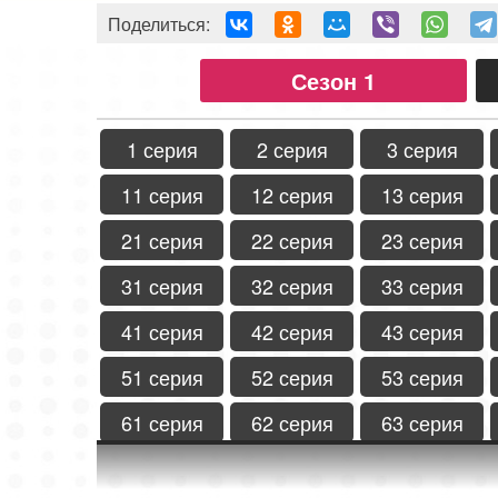
Поделиться:
Сезон 1
1 серия
2 серия
3 серия
11 серия
12 серия
13 серия
21 серия
22 серия
23 серия
31 серия
32 серия
33 серия
41 серия
42 серия
43 серия
51 серия
52 серия
53 серия
61 серия
62 серия
63 серия
71 серия
72 серия
73 серия