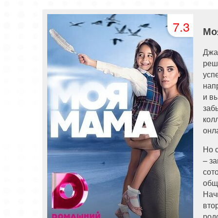
81 серия
82 серия
83 серия
7.3
Мо
Джа
реш
усп
нап
и в
заб
кол
онл
Но 
– з
сот
общ
Нач
вто
род