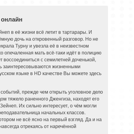
 онлайн
неп в её жизни всё летит в тартарары. И
ёмную дочь на откровенный разговор. Но не
украла Турну и увезла её в неизвестном
ко опечаленная мать всё-таки идёт в полицию
т воссоединиться с семилетней доченькой,
ень заинтересовываются жизненными
усском языке в HD качестве Вы можете здесь
событий, прежде чем открыть уголовное дело
 дом тяжело раненного Дженгиза, находят его
Зейнеп. Их сильно интересует, о чём могли
преподавательница начальных классов.
тором не всё ясно на первый взгляд. Да и на
навсегда отрекаясь от наречённой