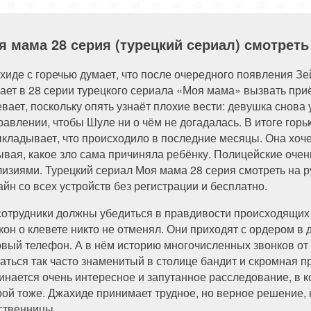
84 серия
85 серия
я мама 28 серия (турецкий сериал) смотреть
хиде с горечью думает, что после очередного появления Зей
ает в 28 серии турецкого сериала «Моя мама» вызвать при
евает, поскольку опять узнаёт плохие вести: девушка снова 
равлении, чтобы Шуле ни о чём не догадалась. В итоге горь
ыкладывает, что происходило в последние месяцы. Она хоче
ывая, какое зло сама причиняла ребёнку. Полицейские оч
лизиями. Турецкий сериал Моя мама 28 серия смотреть на р
айн со всех устройств без регистрации и бесплатно.
сотрудники должны убедиться в правдивости происходящих 
акон о клевете никто не отменял. Они приходят с ордером в
овый телефон. А в нём историю многочисленных звонков от 
аться так часто знаменитый в столице бандит и скромная 
инается очень интересное и запутанное расследование, в ко
рой тоже. Джахиде принимает трудное, но верное решение, 
ственницы…