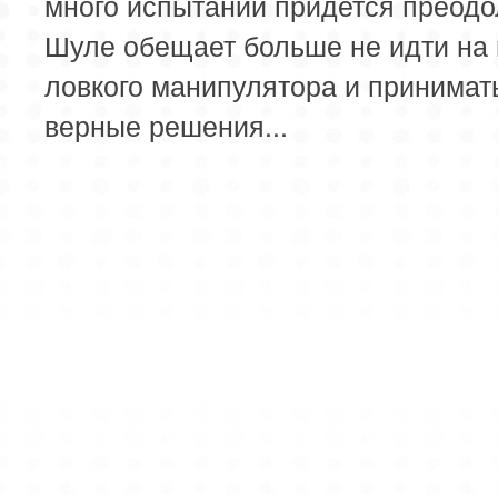
много испытаний придется преодо
Шуле обещает больше не идти на 
ловкого манипулятора и принимат
верные решения...