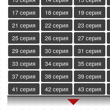
17 серия
18 серия
19 серия
21 серия
22 серия
23 серия
25 серия
26 серия
27 серия
29 серия
30 серия
31 серия
33 серия
34 серия
35 серия
37 серия
38 серия
39 серия
41 серия
42 серия
43 серия
45 серия
46 серия
47 серия