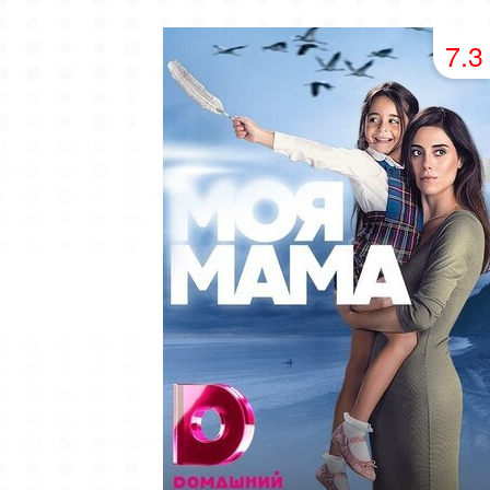
49 серия
50 серия
51 серия
7.3
53 серия
54 серия
55 серия
57 серия
58 серия
59 серия
61 серия
62 серия
63 серия
65 серия
66 серия
67 серия
69 серия
70 серия
71 серия
73 серия
74 серия
75 серия
77 серия
78 серия
79 серия
81 серия
82 серия
83 серия