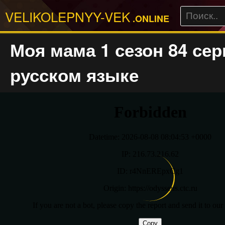
VELIKOLEPNYY-VEK
.ONLINE
Моя мама 1 сезон 84 сер
русском языке