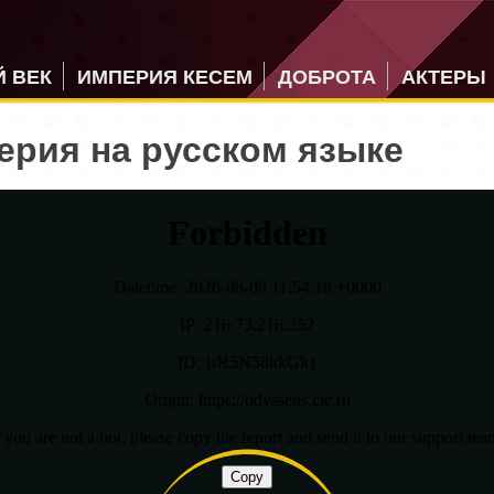
 ВЕК
ИМПЕРИЯ КЕСЕМ
ДОБРОТА
АКТЕРЫ
серия на русском языке