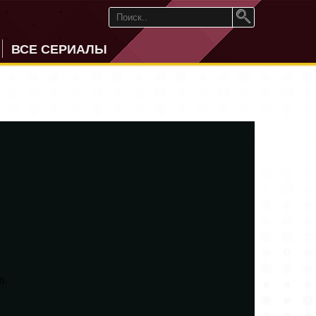
ВСЕ СЕРИАЛЫ