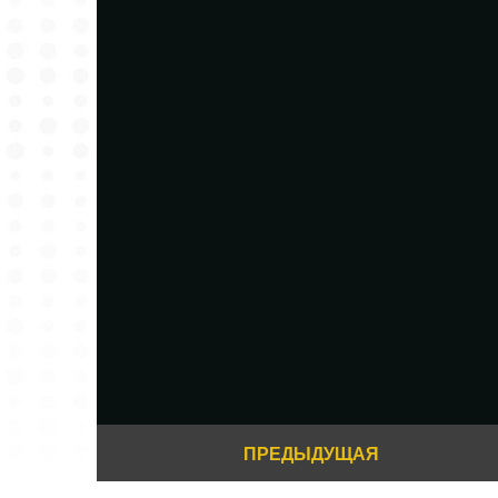
ПРЕДЫДУЩАЯ