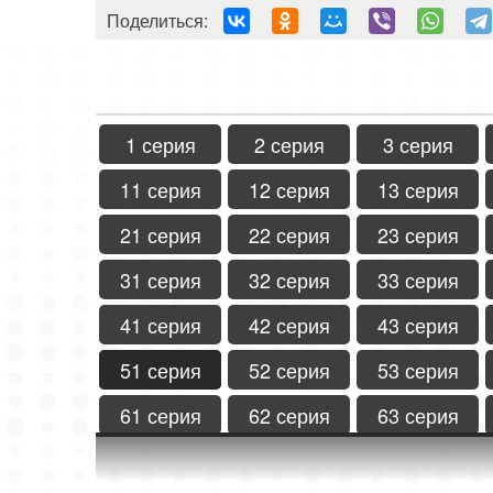
Поделиться:
1 серия
2 серия
3 серия
11 серия
12 серия
13 серия
21 серия
22 серия
23 серия
31 серия
32 серия
33 серия
41 серия
42 серия
43 серия
51 серия
52 серия
53 серия
61 серия
62 серия
63 серия
71 серия
72 серия
73 серия