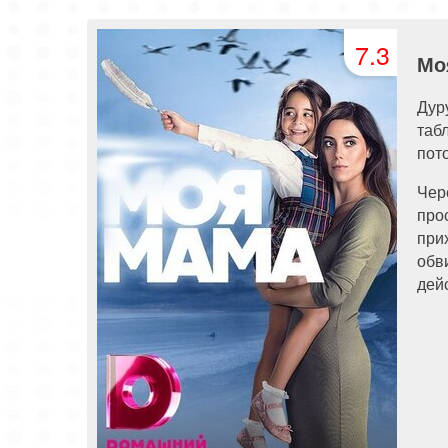
81 серия
82 серия
83 серия
7.3
Мо
Дур
таб
пот
Чер
про
при
обв
дейс