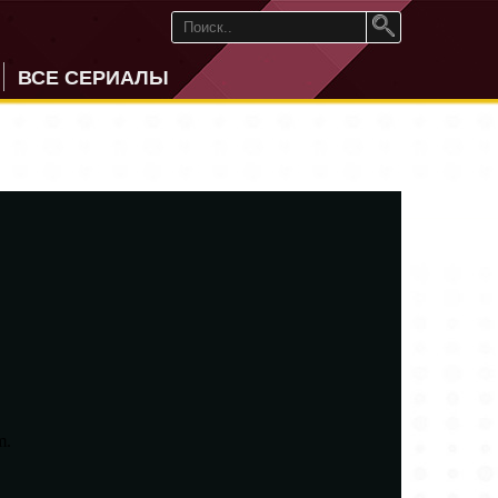
ВСЕ СЕРИАЛЫ