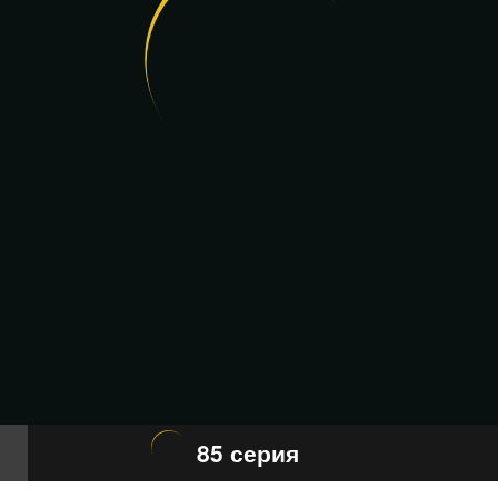
85 серия