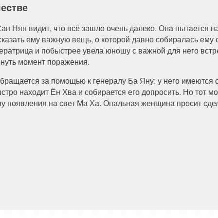
честве
Сан Нян видит, что всё зашло очень далеко. Она пытается н
сказать ему важную вещь, о которой давно собиралась ему с
ератрица и побыстрее увела юношу с важной для него встреч
януть момент поражения.
обращается за помощью к генералу Ба Яну: у него имеются 
ыстро находит Ён Хва и собирается его допросить. Но тот мо
ну появления на свет Ма Ха. Опальная женщина просит сдел