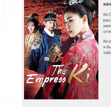
ка
Ки 
рас
имп
отт
Ки 
и б
тай