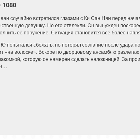
0 1080
Хван случайно встретился глазами с Ки Сан Нян перед нача
нственную девушку. Но его отвлекли. Он вынужден поскорее
олнить её поручение. Ситуация становится всё более напр
 Ю попытался сбежать, но потерял сознание после удара п
ит «на волоске». Вскоре по дворцовому ансамблю разлетаю
накомкой, которую он намерен сделать наложницей. За пр
ан…