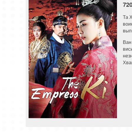
72
Та 
вои
вып
Ван
вис
нез
Хв