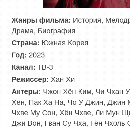
История, Мелод
Жанры фильма:
Драма, Биография
Южная Корея
Страна:
2023
Год:
ТВ-3
Канал:
Хан Хи
Режиссер:
Чжон Хён Ким, Чи Чхан У
Актеры:
Хён, Пак Ха На, Чо У Джин, Джин 
Чхве Му Сон, Хён Чхве, Ли Мун Щ
Джи Вон, Гван Су Чха, Гён Чхоль 